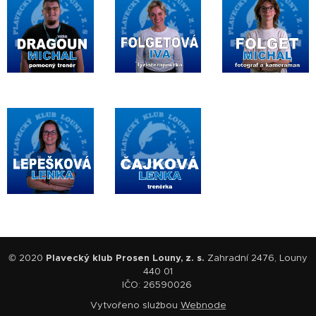
© 2020
Plavecký klub Prosen Louny, z. s.
Zahradní 2476, Louny
440 01
IČO: 26590026
Vytvořeno službou
Webnode