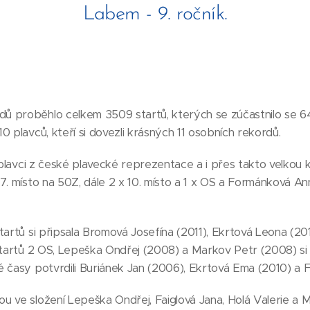
Labem - 9. ročník.
 proběhlo celkem 3509 startů, kterých se zúčastnilo se 64
0 plavců, kteří si dovezli krásných 11 osobních rekordů.
 plavci z české plavecké reprezentace a i přes takto velkou k
7. místo na 50Z, dále 2 x 10. místo a 1 x OS a Formánková An
tartů si připsala Bromová Josefína (2011), Ekrtová Leona (20
startů 2 OS, Lepeška Ondřej (2008) a Markov Petr (2008) si 
 časy potvrdili Buriánek Jan (2006), Ekrtová Ema (2010) a F
 ve složení Lepeška Ondřej, Faiglová Jana, Holá Valerie a 