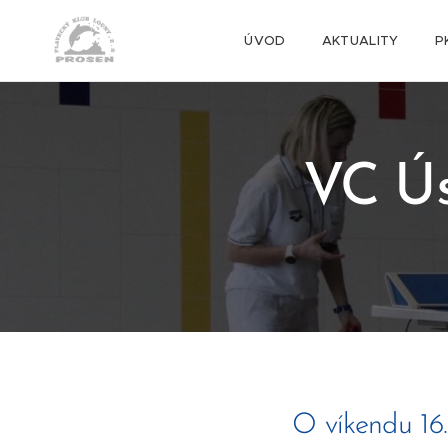
ÚVOD
AKTUALITY
P
VC Ús
O víkendu 16.