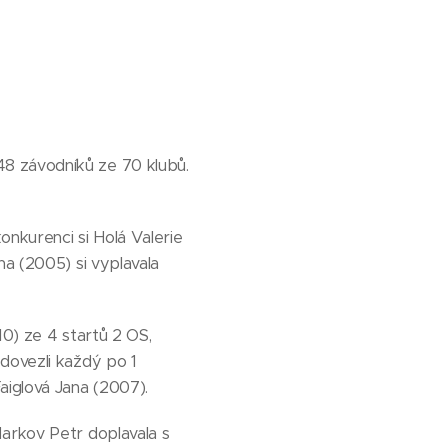
8 závodníků ze 70 klubů.
onkurenci si Holá Valerie
na (2005) si vyplavala
10) ze 4 startů 2 OS,
dovezli každý po 1
aiglová Jana (2007).
Markov Petr doplavala s