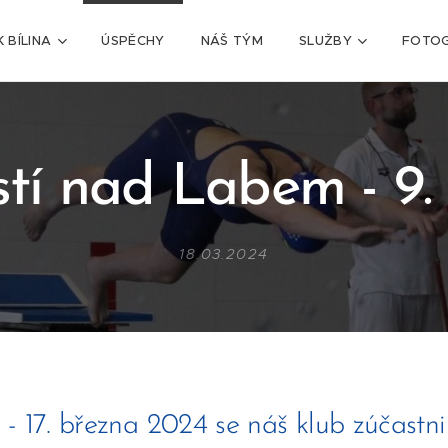
K BÍLINA
ÚSPĚCHY
NÁŠ TÝM
SLUŽBY
FOTOG
tí nad Labem - 9. 
18.03.2024
 - 17. března 2024 se náš klub zúčastn