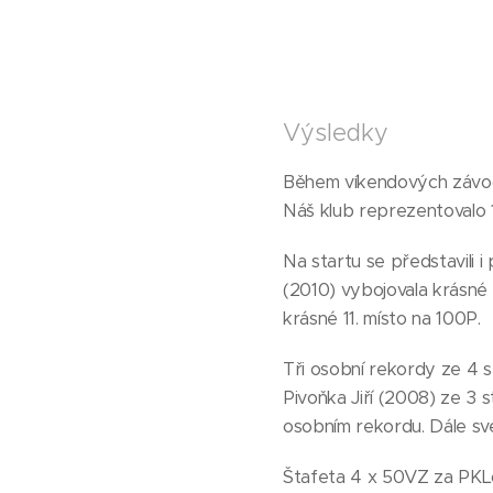
Výsledky
Během víkendových závodů
Náš klub reprezentovalo 1
Na startu se představili i
(2010) vybojovala krásné 
krásné 11. místo na 100P.
Tři osobní rekordy ze 4 s
Pivoňka Jiří (2008) ze 3 
osobním rekordu. Dále své
Štafeta 4 x 50VZ za PKLou