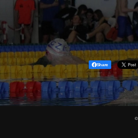
Share
©