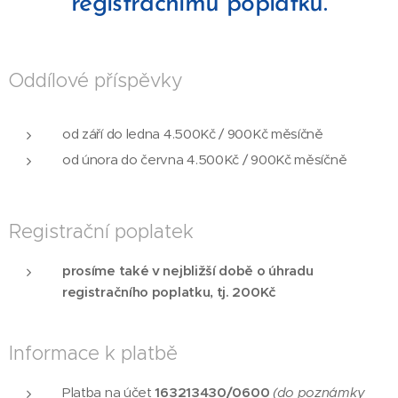
registračnímu poplatku.
Oddílové příspěvky
od září do ledna 4.500Kč / 900Kč měsíčně
od února do června 4.500Kč / 900Kč měsíčně
Registrační poplatek
prosíme také v nejbližší době o úhradu
registračního poplatku, tj. 200Kč
Informace k platbě
Platba na účet
163213430/0600
(do poznámky