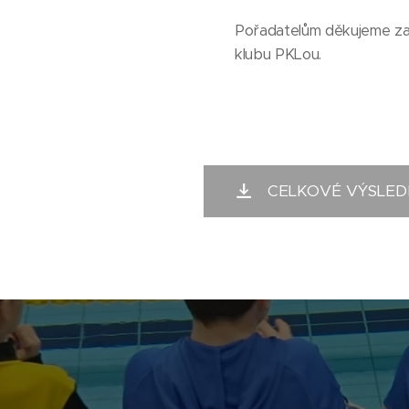
Pořadatelům děkujeme za 
klubu PKLou.
CELKOVÉ VÝSLED