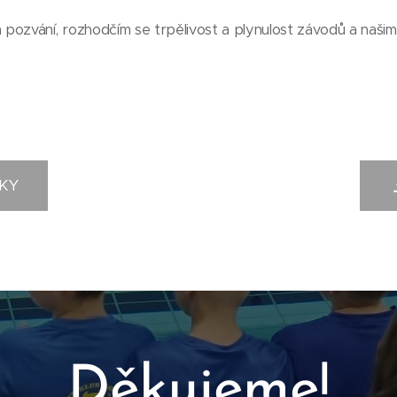
pozvání, rozhodčím se trpělivost a plynulost závodů a naši
KY
Děkujeme
!