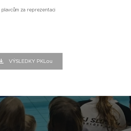
m plavcům za reprezentaci
VÝSLEDKY PKLou