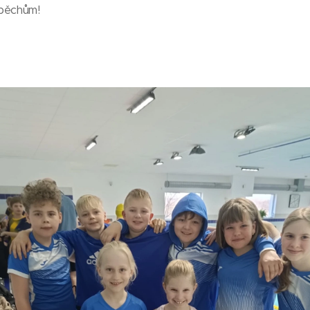
spěchům!