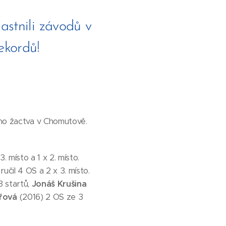
astnili závodů v
ekordů!
ího žactva v Chomutově.
. místo a 1 x 2. místo.
učil 4 OS a 2 x 3. místo.
 startů,
Jonáš Krušina
řová
(2016) 2 OS ze 3