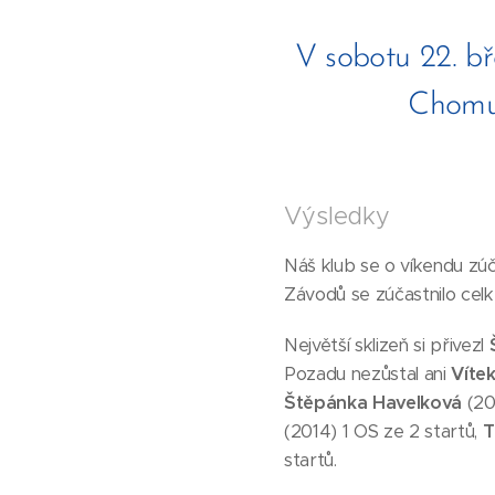
V sobotu 22. bř
Chomut
Výsledky
Náš klub se o víkendu zúč
Závodů se zúčastnilo celk
Největší sklizeň si přivezl
Pozadu nezůstal ani
Vítek
Štěpánka Havelková
(201
(2014) 1 OS ze 2 startů,
T
startů.