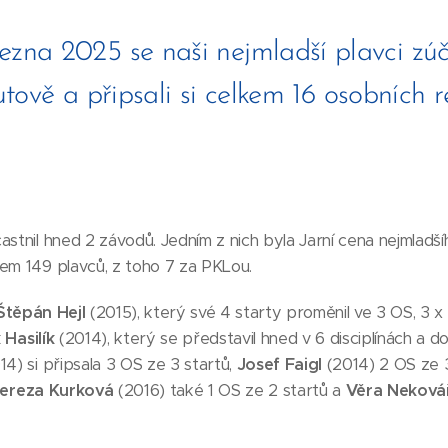
ezna 2025 se naši nejmladší plavci zúč
ově a připsali si celkem 16 osobních r
astnil hned 2 závodů. Jedním z nich byla Jarní cena nejmladš
em 149 plavců, z toho 7 za PKLou.
Štěpán Hejl
(2015), který své 4 starty proměnil ve 3 OS, 3 x 3
 Hasilík
(2014), který se představil hned v 6 disciplínách a dor
4) si připsala 3 OS ze 3 startů,
Josef Faigl
(2014) 2 OS ze 3
ereza Kurková
(2016) také 1 OS ze 2 startů a
Věra Neková