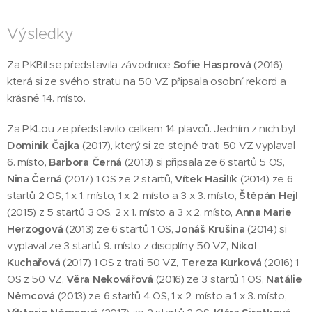
Výsledky
Za PKBíl se představila závodnice
Sofie Hasprová
(2016),
která si ze svého stratu na 50 VZ připsala osobní rekord a
krásné 14. místo.
Za PKLou ze představilo celkem 14 plavců. Jedním z nich byl
Dominik Čajka
(2017), který si ze stejné trati 50 VZ vyplaval
6. místo,
Barbora Černá
(2013) si připsala ze 6 startů 5 OS,
Nina Černá
(2017) 1 OS ze 2 startů,
Vítek Hasilík
(2014) ze 6
startů 2 OS, 1 x 1. místo, 1 x 2. místo a 3 x 3. místo,
Štěpán Hejl
(2015) z 5 startů 3 OS, 2 x 1. místo a 3 x 2. místo,
Anna Marie
Herzogová
(2013) ze 6 startů 1 OS,
Jonáš Krušina
(2014) si
vyplaval ze 3 startů 9. místo z disciplíny 50 VZ,
Nikol
Kuchařová
(2017) 1 OS z trati 50 VZ,
Tereza Kurková
(2016) 1
OS z 50 VZ,
Věra Nekovářová
(2016) ze 3 startů 1 OS,
Natálie
Němcová
(2013) ze 6 startů 4 OS, 1 x 2. místo a 1 x 3. místo,