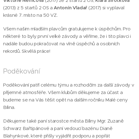
Viktorie Němcová
(2017) ze 2 startů 2 OS,
Klára Sirotková
(2013) z 5 startů 2 OS a
Antonín Vladař
(2017) si vyplaval
krásné 7. místo na 50 VZ.
Všem našim mladším plavcům gratulujeme k úspěchům. Pro
některé to byly první velké závody a věříme, že i tito plavci i
nadále budou pokračovat na vlně úspěchů a osobních
rekordů. Skvělá práce!
Poděkování
Poděkování patří celému týmu a rozhodčím za další závody v
příjemné atmosféře. Všem klubům děkujeme za účast a
budeme se na Vás těšit opět na dalším ročníku Malé ceny
Bílina.
Děkujeme také paní starostce města Bíliny Mgr. Zuzaně
Schwarz Bařtipánové a paní vedoucí bazénu Dianě
Blahynkové, které přišly vyjádřit podporu a popřát