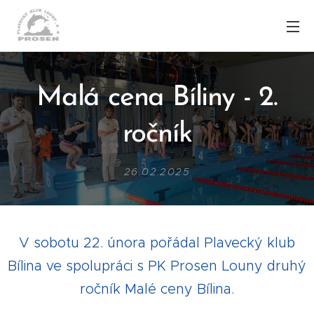
Malá cena Bíliny - 2.
ročník
26.02.2025
V sobotu 22. února pořádal Plavecký klub
Bílina ve spolupráci s PK Prosen Louny druhý
ročník Malé ceny Bílina.