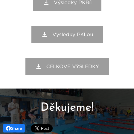
Výsledky PKBíl
Výsledky PKLou
CELKOVÉ VÝSLEDKY
Děkujeme!
Share